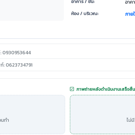
อาคาร / ชั้น:
อาคา
ห้อง / บริเวณ:
ภายใ
ท์: 0930953644
พท์: 0623734791
ภาพถ่ายหลังดำเนินงานเสร็จสิ้น
อนทำ
ไม่