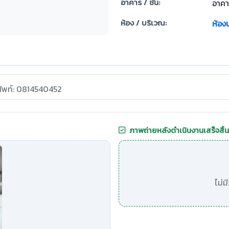
อาคาร / ชั้น:
อาคาร
ห้อง / บริเวณ:
ห้อง
ศัพท์: 0814540452
ภาพถ่ายหลังดำเนินงานเสร็จสิ้น
ไม่