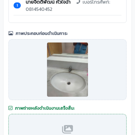
นายจิตติพัฒน์ หัวใจฉ่ำ
เบอร์โทรศัพท์:
1
0814540452
ภาพประกอบก่อนดำเนินการ:
ภาพถ่ายหลังดำเนินงานเสร็จสิ้น: