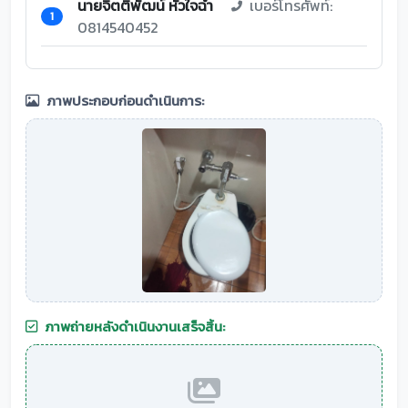
นายจิตติพัฒน์ หัวใจฉ่ำ
เบอร์โทรศัพท์:
1
0814540452
ภาพประกอบก่อนดำเนินการ:
ภาพถ่ายหลังดำเนินงานเสร็จสิ้น: