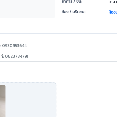
อาคาร / ชั้น:
อาคาร
ห้อง / บริเวณ:
ห้องน
ท์: 0930953644
พท์: 0623734791