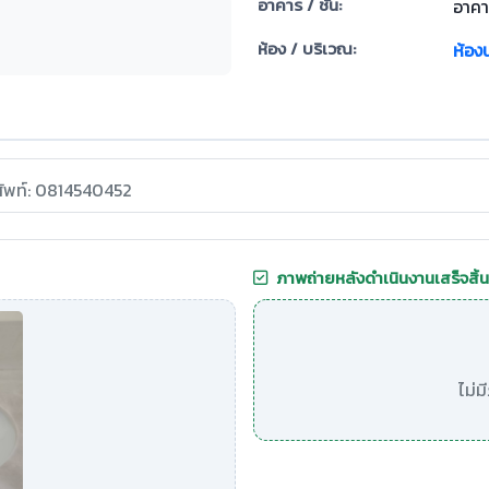
อาคาร / ชั้น:
อาคาร
ห้อง / บริเวณ:
ห้องน
ศัพท์: 0814540452
ภาพถ่ายหลังดำเนินงานเสร็จสิ้น
ไม่