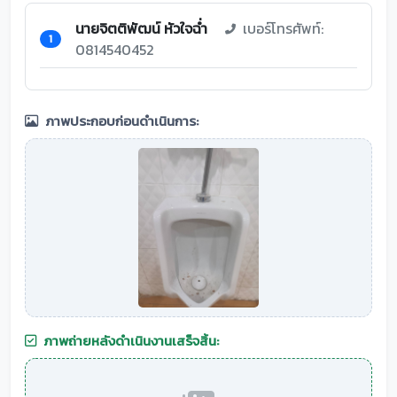
นายจิตติพัฒน์ หัวใจฉ่ำ
เบอร์โทรศัพท์:
1
0814540452
ภาพประกอบก่อนดำเนินการ:
ภาพถ่ายหลังดำเนินงานเสร็จสิ้น: