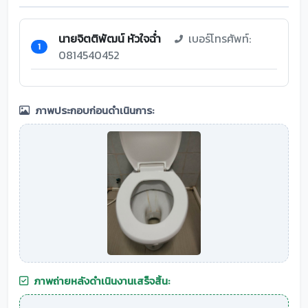
นายจิตติพัฒน์ หัวใจฉ่ำ
เบอร์โทรศัพท์:
1
0814540452
ภาพประกอบก่อนดำเนินการ:
ภาพถ่ายหลังดำเนินงานเสร็จสิ้น: