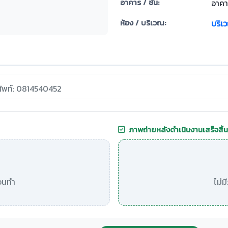
อาคาร / ชั้น:
อาคา
ห้อง / บริเวณ:
บริเ
ศัพท์: 0814540452
ภาพถ่ายหลังดำเนินงานเสร็จสิ้น
อนทำ
ไม่