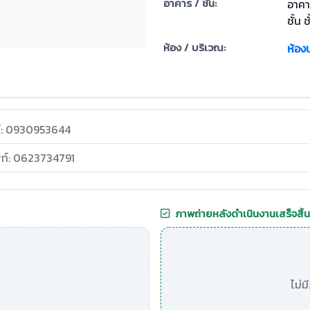
อาคาร / ชั้น:
อาคา
ชั้น ช
ห้อง / บริเวณ:
ห้องน
ท์: 0930953644
พท์: 0623734791
ภาพถ่ายหลังดำเนินงานเสร็จสิ้น
ไม่