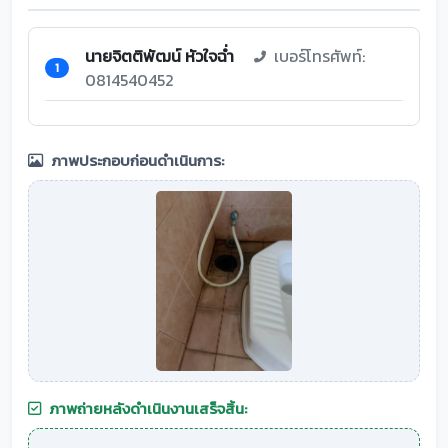
นายจิตติพัฒน์ หัวใจฉ่ำ
เบอร์โทรศัพท์:
1
0814540452
ภาพประกอบก่อนดำเนินการ:
ภาพถ่ายหลังดำเนินงานเสร็จสิ้น: