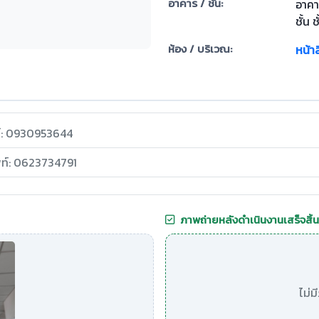
อาคาร / ชั้น:
อาคา
ชั้น ช
ห้อง / บริเวณ:
หน้า
ท์: 0930953644
พท์: 0623734791
ภาพถ่ายหลังดำเนินงานเสร็จสิ้น
ไม่