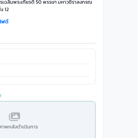
รเฉลิมพระเกียรติ 50 พรรษา มหาวชิราลงกรณ
ั้น 12
ลิฟต์
:
มีภาพหลังดำเนินการ