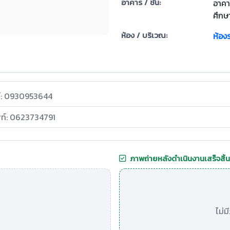
อาคาร / ชั้น:
อาคา
ศึกษา
ห้อง / บริเวณ:
ห้อง
ท์: 0930953644
พท์: 0623734791
ภาพถ่ายหลังดำเนินงานเสร็จสิ้น
ไม่