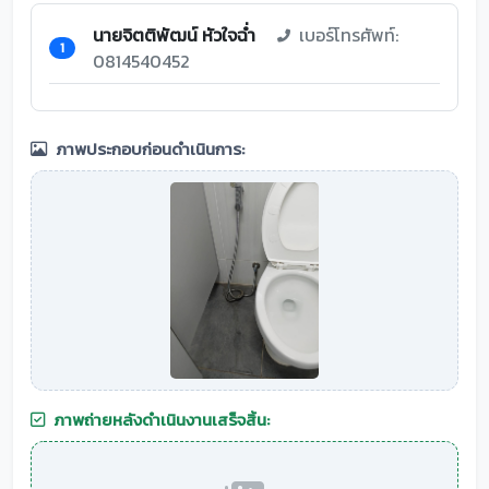
นายจิตติพัฒน์ หัวใจฉ่ำ
เบอร์โทรศัพท์:
1
0814540452
ภาพประกอบก่อนดำเนินการ:
ภาพถ่ายหลังดำเนินงานเสร็จสิ้น: