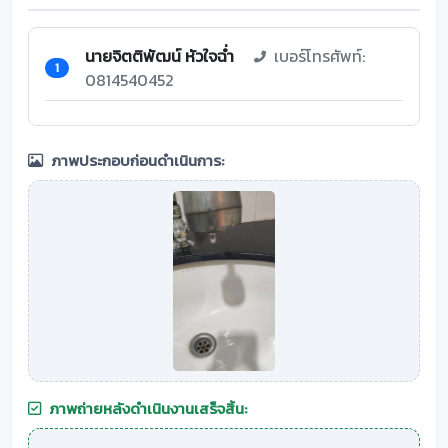
นายจิตติพัฒน์ หัวใจฉ่ำ
เบอร์โทรศัพท์:
1
0814540452
ภาพประกอบก่อนดำเนินการ:
ภาพถ่ายหลังดำเนินงานเสร็จสิ้น: