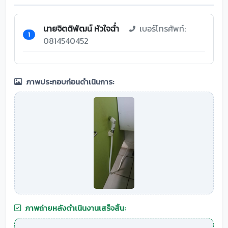
นายจิตติพัฒน์ หัวใจฉ่ำ
เบอร์โทรศัพท์:
1
0814540452
ภาพประกอบก่อนดำเนินการ:
ภาพถ่ายหลังดำเนินงานเสร็จสิ้น: