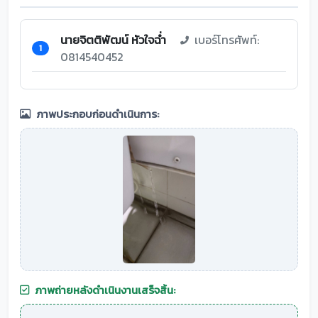
นายจิตติพัฒน์ หัวใจฉ่ำ
เบอร์โทรศัพท์:
1
0814540452
ภาพประกอบก่อนดำเนินการ:
ภาพถ่ายหลังดำเนินงานเสร็จสิ้น: