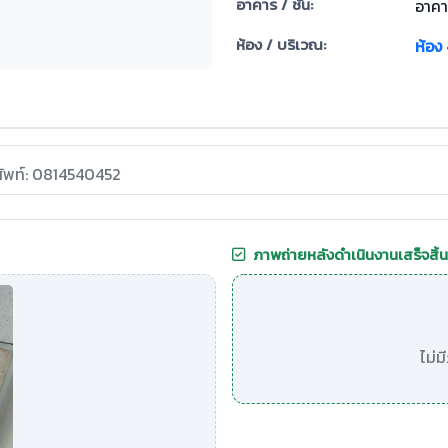
อาคาร / ชั้น:
อาคาร
ห้อง / บริเวณ:
ห้อง
ศัพท์: 0814540452
ภาพถ่ายหลังดำเนินงานเสร็จสิ้น
ไม่