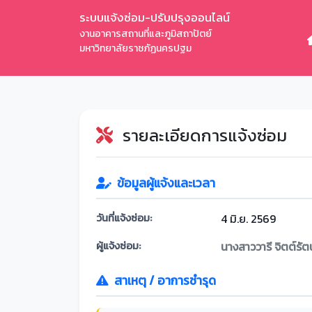
ระบบแจ้งซ่อม-ปรับปรุงออนไลน์
งานอาคารสถานที่และภูมิสถาปัตย์
มหาวิทยาลัยราชภัฏนครปฐม
รายละเอียดการแจ้งซ่อม
ข้อมูลผู้แจ้งและเวลา
วันที่แจ้งซ่อม:
4 มิ.ย. 2569
ผู้แจ้งซ่อม:
นางสาววารี จิตต์รัต
สาเหตุ / อาการชำรุด