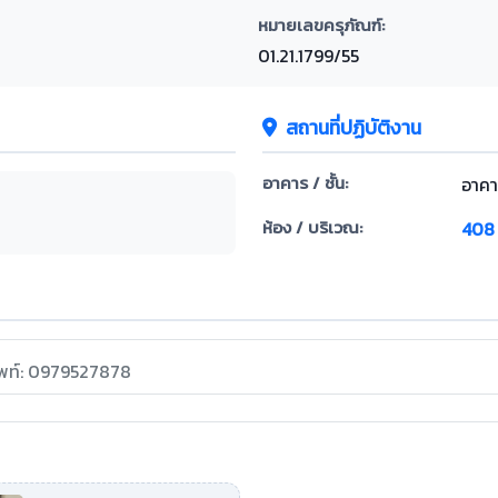
หมายเลขครุภัณฑ์:
01.21.1799/55
สถานที่ปฏิบัติงาน
อาคาร / ชั้น:
อาคา
ห้อง / บริเวณ:
408
ัพท์: 0979527878