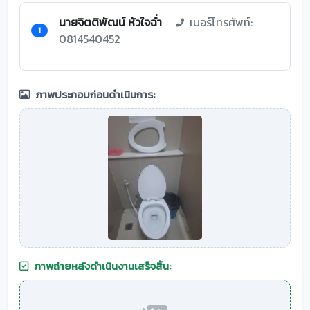
นายจิตติพัฒน์ หัวใจฉ่ำ
เบอร์โทรศัพท์:
1
0814540452
ภาพประกอบก่อนดำเนินการ:
ภาพถ่ายหลังดำเนินงานเสร็จสิ้น: