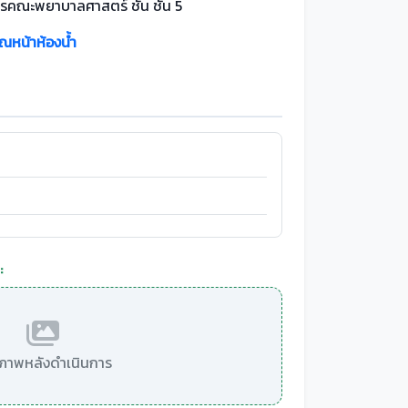
รคณะพยาบาลศาสตร์ ชั้น ชั้น 5
วณหน้าห้องน้ำ
:
มีภาพหลังดำเนินการ