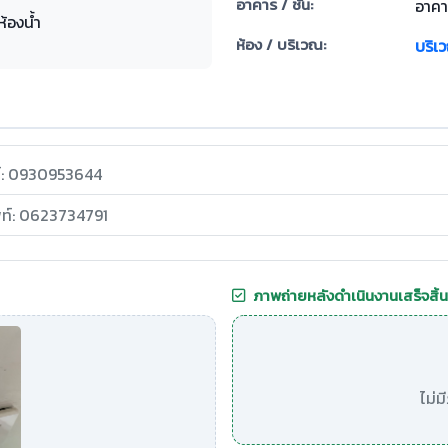
อาคาร / ชั้น:
อาคา
ห้องน้ำ
ห้อง / บริเวณ:
บริเ
ท์: 0930953644
พท์: 0623734791
ภาพถ่ายหลังดำเนินงานเสร็จสิ้น
ไม่