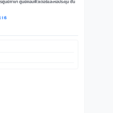
รศูนย์ภาษา ศูนย์คอมพิวเตอร์และหอประชุม ชั้น
4
l i 6