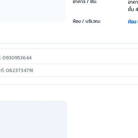
อาคาร / ชั้น:
อาคา
ชั้น 
ห้อง / บริเวณ:
ห้อง 
ท์: 0930953644
พท์: 0623734791