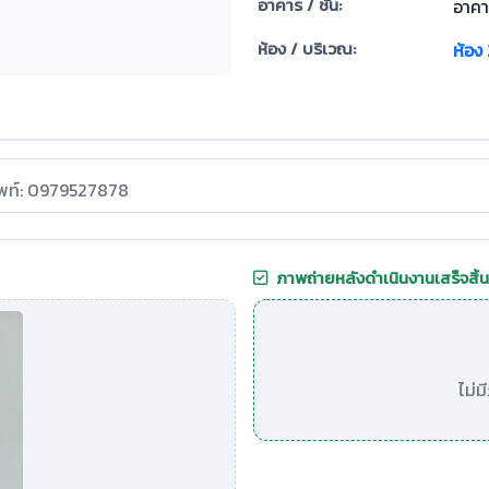
อาคาร / ชั้น:
อาคาร
ห้อง / บริเวณ:
ห้อง
ัพท์: 0979527878
ภาพถ่ายหลังดำเนินงานเสร็จสิ้น
ไม่