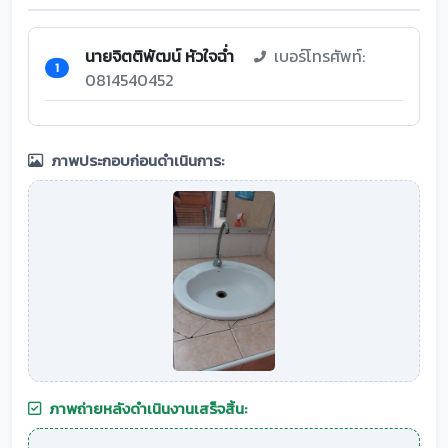
นายจิตติพัฒน์ หัวใจฉ่ำ
เบอร์โทรศัพท์:
1
0814540452
ภาพประกอบก่อนดำเนินการ:
ภาพถ่ายหลังดำเนินงานเสร็จสิ้น: