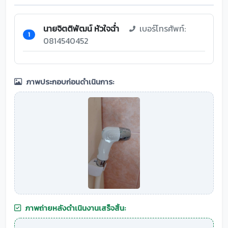
นายจิตติพัฒน์ หัวใจฉ่ำ
เบอร์โทรศัพท์:
1
0814540452
ภาพประกอบก่อนดำเนินการ:
ภาพถ่ายหลังดำเนินงานเสร็จสิ้น: