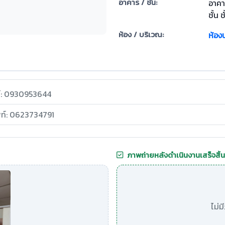
อาคาร / ชั้น:
อาคา
ชั้น ช
ห้อง / บริเวณ:
ห้องน
ท์: 0930953644
พท์: 0623734791
ภาพถ่ายหลังดำเนินงานเสร็จสิ้น
ไม่