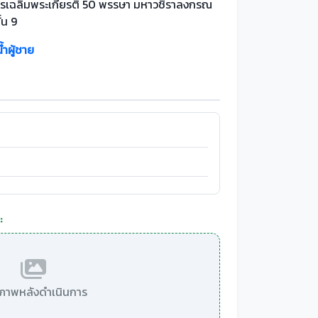
รเฉลิมพระเกียรติ 50 พรรษา มหาวชิราลงกรณ
ั้น 9
้ำผู้ชาย
:
มีภาพหลังดำเนินการ