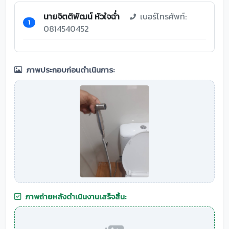
นายจิตติพัฒน์ หัวใจฉ่ำ
เบอร์โทรศัพท์:
1
0814540452
ภาพประกอบก่อนดำเนินการ:
ภาพถ่ายหลังดำเนินงานเสร็จสิ้น: