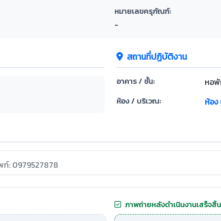
หมายเลขครุภัณฑ์:
-
สถานที่ปฏิบัติงาน
อาคาร / ชั้น:
หอพั
ห้อง / บริเวณ:
ห้อง
ัพท์: 0979527878
ภาพถ่ายหลังดำเนินงานเสร็จสิ้น