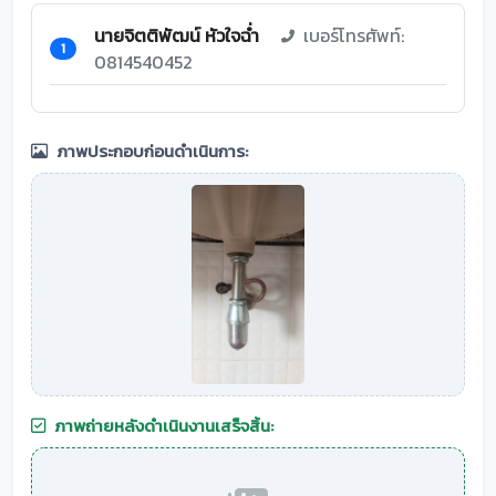
นายจิตติพัฒน์ หัวใจฉ่ำ
เบอร์โทรศัพท์:
1
0814540452
ภาพประกอบก่อนดำเนินการ:
ภาพถ่ายหลังดำเนินงานเสร็จสิ้น: