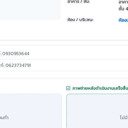
อาคาร / ชั้น:
อาคา
ชั้น 
ห้อง / บริเวณ:
ห้อง
ท์: 0930953644
พท์: 0623734791
ภาพถ่ายหลังดำเนินงานเสร็จสิ้น
อนทำ
ไม่