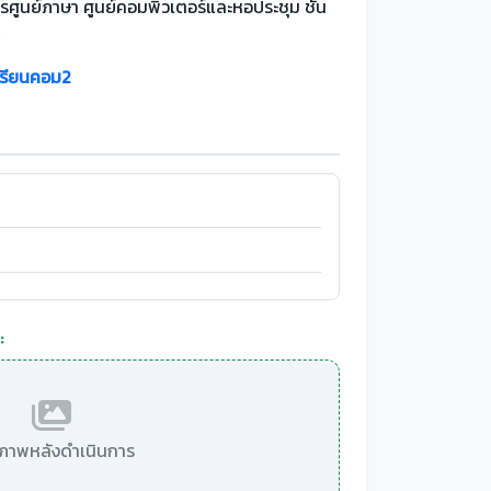
รศูนย์ภาษา ศูนย์คอมพิวเตอร์และหอประชุม ชั้น
4
เรียนคอม2
:
มีภาพหลังดำเนินการ