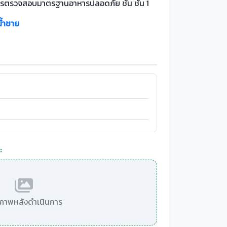
รตรวจสอบมาตรฐานอาหารปลอดภัย ชั้น ชั้น 1
น้ำชาย
:
มีภาพหลังดำเนินการ