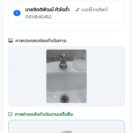
นายจิตติพัฒน์ หัวใจฉ่ำ
เบอร์โทรศัพท์:
1
0814540452
ภาพประกอบก่อนดำเนินการ:
ภาพถ่ายหลังดำเนินงานเสร็จสิ้น: