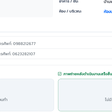
อาคาร / ชั้น:
บ้านพ
ห้อง / บริเวณ:
ห้องน
ทรศัพท์: 0988212677
ทรศัพท์: 0623282107
ภาพถ่ายหลังดำเนินงานเสร็จสิ้น
อนทำ
ไม่