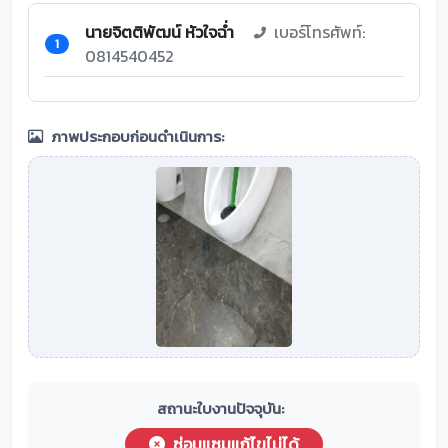
นายจิตติพัฒน์ หัวใจฉ่ำ
เบอร์โทรศัพท์:
1
0814540452
ภาพประกอบก่อนดำเนินการ:
สถานะใบงานปัจจุบัน:
ซ่อมแซมแก้ไขไม่ได้