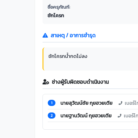
ชื่อครุภัณฑ์:
ชักโครก
สาเหตุ / อาการชำรุด
ชักโครกน้ำกดไม่ลง
ช่างผู้รับผิดชอบดำเนินงาน
นายสุวัฒน์ชัย กุยฮวยเตีย
เบอร์โ
1
นายฐานวัฒน์ กุยฮวยเตีย
เบอร์โ
2