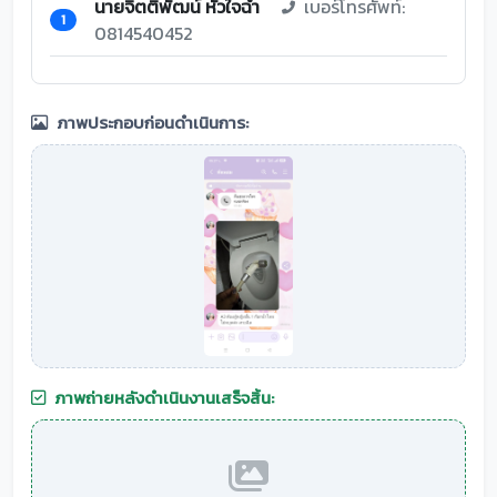
นายจิตติพัฒน์ หัวใจฉ่ำ
เบอร์โทรศัพท์:
1
0814540452
ภาพประกอบก่อนดำเนินการ:
ภาพถ่ายหลังดำเนินงานเสร็จสิ้น: