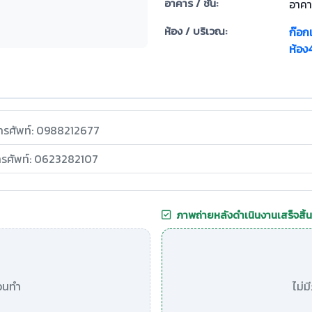
อาคาร / ชั้น:
อาคา
ห้อง / บริเวณ:
ก๊อก
ห้อง
ทรศัพท์: 0988212677
ทรศัพท์: 0623282107
ภาพถ่ายหลังดำเนินงานเสร็จสิ้น
อนทำ
ไม่