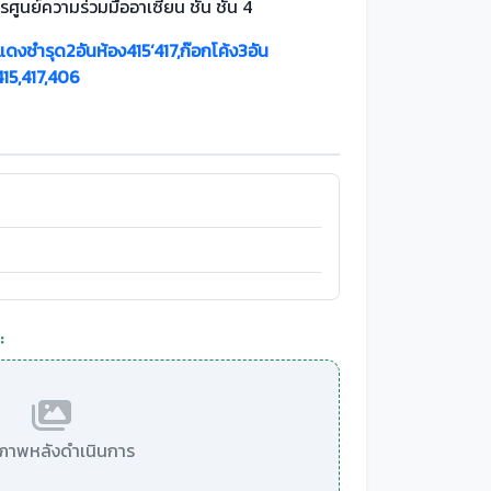
รศูนย์ความร่วมมืออาเซียน ชั้น ชั้น 4
แดงชำรุด2อันห้อง415‘417,ก๊อกโค้ง3อัน
415,417,406
:
มีภาพหลังดำเนินการ